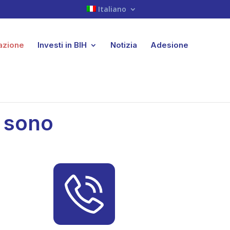
Italiano
iazione
Investi in BIH
Notizia
Adesione
e sono