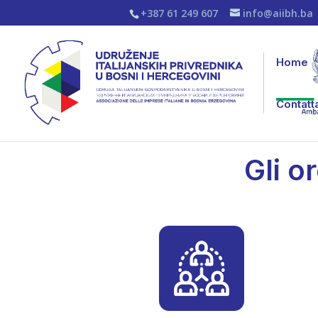
+387 61 249 607
info@aiibh.ba
Home
Contatt
Gli o