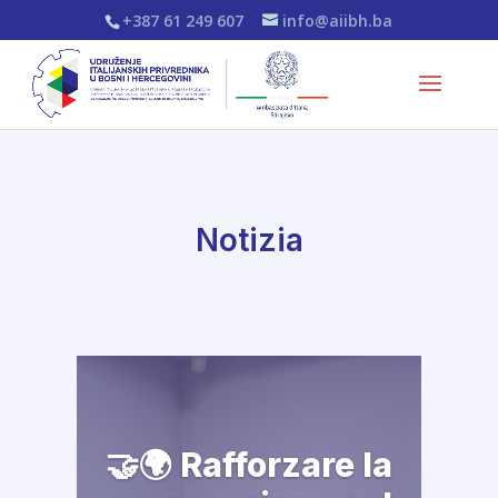
+387 61 249 607
info@aiibh.ba
Notizia
🤝🌍 Rafforzare la