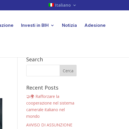
Italiano
iazione
Investi in BIH
Notizia
Adesione
Search
Recent Posts
🤝🌍 Rafforzare la
cooperazione nel sistema
camerale italiano nel
mondo
AVVISO DI ASSUNZIONE