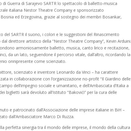
o di Guerra di Sarajevo SARTR lo spettacolo di balletto-musica
trale italiana Nestor Theatre Company e sponsorizzato
 in Bosnia ed Erzegovina, grazie al sostegno dei membri Bosankar,
lco del SARTR il suono, i colori e le suggestioni del Rinascimento
 dal direttore artistico della “Nestor Theatre Company”, Kevin Arduini
ondono armoniosamente balletto, musica, canto lirico e recitazione,
nci, da un lato, seguendone il percorso vitale, dall’altro, ricordando la
 genio onnipresente come scienziato.
e pittore, scienziato e inventore Leonardo da Vinci – ha carattere
ata in collaborazione con l’organizzazione no-profit “Il Giardino delle
l campo dell’impegno sociale e umanitario, e dell’Ambasciata d’Italia a
ei biglietti sarà devoluto all’Istituto “Bakovići” per la cura delle
to e patrocinato dall’Associazione delle imprese italiane in BiH –
ato dall’Ambasciatore Marco Di Ruzza.
la perfetta sinergia tra il mondo delle imprese, il mondo della cultura