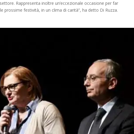
 settore. Rappresenta inoltre un’eccezionale occasione per far
 le prossime festività, in un clima di carità”, ha detto Di Ruzza.