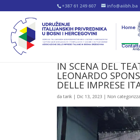
+387 61 249 607
info@aiibh.ba
Home
Contatt
IN SCENA DEL TE
LEONARDO SPONSO
DELLE IMPRESE ITA
da
tarik
|
Dic 13, 2023
|
Non categorizz