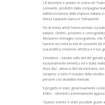
L’8 dicembre è andato in scena nel Teatr
Leonardo, prodotto dalla compagnia tea
dall’Associazione delle imprese italiane
Intesa Sanpaolo banca e Fribraworld.
Più di trenta artisti hanno portato sul pa
italiano. Diretto, prodotto e coreografato
Attraverso immagini coreografiche, che f
l’autore racconta la vita di Leonardo da Vi
sua prolifica creazione artistica e il suo
L’iniziativa – basata sulla vita del genial
esclusivamente benefico ed è stata realizz
Rose Blu”, attiva in BiH da trent’anni, ne
Sarajevo, e tutto il ricavato della vendita d
persone con disabilità mentale.
Il progetto è stato generosamente sostenu
AIIBH – elemento estremamente apprezz
“Questo evento è stato possibile grazie al